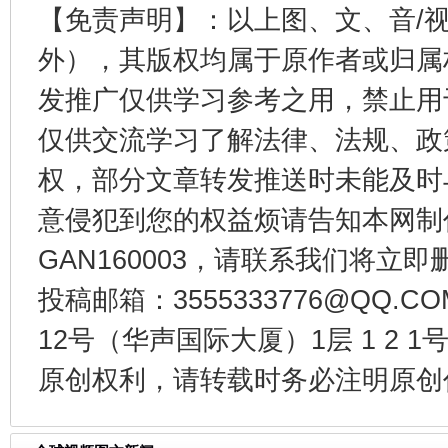
东山县通报“牛蛙产品抗生素超标问题”
法
【免责声明】：以上图、文、音/
外），其版权均属于原作者或归属
发推广仅供学习参考之用，禁止用
仅供交流学习了解法律、法规、政
权，部分文章转发推送时未能及时
意侵犯到您的权益烦请告知本网制作采编
GAN160003，请联系我们将立即删
千年窑火 生生不息
一
投稿邮箱：3555333776@QQ
12号（华声国际大厦）1层 1 2
原创权利，请转载时务必注明原创作