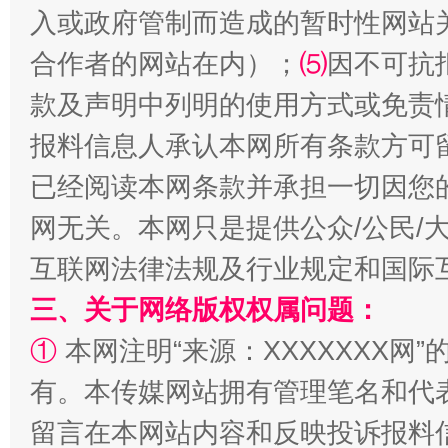
入或政府管制而造成的暂时性网站
合作者的网站在内）；
⑸
因不可抗
款及声明中列明的使用方式或免责
全民健身五年计划来了！等你上场
报料信息人承认本网所有条款方可
已经阅读本网条款并承担一切因您
网无关。本网只是提供公众/公民/
互联网法律法规及行业规定和国际
三、关于网络版权权属问题：
①
本网注明“来源：XXXXXXX网”
有。本传媒网站拥有管理笔名和代
阿坝州三大球赛在茂县开幕
规模最
留言在本网站内容和反映投诉报料