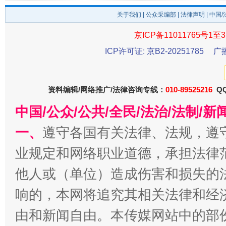
关于我们
|
公众采编部
|
法律声明
| 中国
京ICP备11011765号1至3
ICP许可证: 京B2-20251785
广
资料编辑/网络推广/法律咨询专线：
010-89525216
QQ
中国/公众/公共/全民/法治/法制/
千年窑火 生生不息
一
一、
遵守各国有关法律、法规，遵
业规定和网络职业道德，承担法律
他人或（单位）造成伤害和损失的
响的，本网将追究其相关法律和经
由和新闻自由。本传媒网站中的部