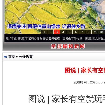
1
2
3
4
5
6
7
8
9
10
视频]
牢记初心使命 奋进复兴征程丨宝塔山下好光景..
·[视频]
因党而生 为党而战——百年“
首页
»
公众教育
图说 | 家长有
发布时间：2026-05-
图说 | 家长有空就玩