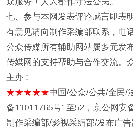
众服务！人人都作守法公民。
七、参与本网发表评论感言即表明
有意见请向制作采编部联系，电话：0
公众传媒所有辅助网站属多元发
完善运行机制助力责任有效落实
一纸欠条
传媒网的支持帮助与合作交流。
主办 :
★★★★★
中国/公众/公共/全民/
备11011765号1至52，京公网安备：
制作采编部/影视采编部/发布广告
东山县通报“牛蛙产品抗生素超标问题”
法