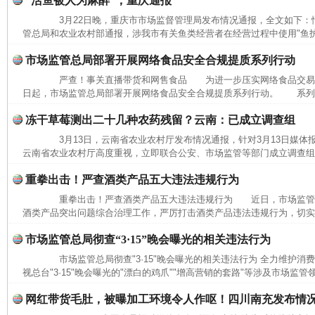
“活鱼被人为麻醉”，重庆通报
3月22日晚，重庆市市场监督管理局发布情况通报，全文如下
管总局和农业农村部通报，涉我市有关鱼类经营者在经营过程中使用"鱼护宝"
市场监管总局部署开展网络食品安全合规提质系列行动
严查！事关直播带货和网售食品 为进一步压实网络食品交易
日起，市场监管总局部署开展网络食品安全合规提质系列行动。 系列行
冻干草莓测出二十几种农药残留？云南：已成立调查组
3月13日，云南省农业农村厅发布情况通报，针对3月13日媒体
云南省农业农村厅高度重视，立即联合公安、市场监管等部门成立调查组，
重拳出击！严查酒类产品五大违法违规行为
重拳出击！严查酒类产品五大违法违规行为 近日，市场监管
酒类产品突出问题综合治理工作，严厉打击酒类产品违法违规行为，切实保
市场监管总局彻查“3·15”晚会曝光的相关违法行为
市场监管总局彻查"3·15"晚会曝光的相关违法行为 全力维护
视总台"3·15"晚会曝光的"漂白的鸡爪""增高营销的套路"等涉及市场监管
网红带货毛肚，被曝加工环境令人作呕！四川南充发布情