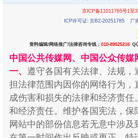
京ICP备11011765号1至3
ICP许可证: 京B2-20251785
广
千年窑火 生生不息
一
资料编辑/网络推广/法律咨询专线：
010-89525216
QQ
中国公共传媒网、中国公众传媒
一、
遵守各国有关法律、法规，
担法律范围内因你的网络行为，
成伤害和损失的法律和经济责任
和经济责任。维护各国宪法，保
揭开“小金库”的免责幌子
网站中的部份信息若无意中涉及
在第一时间作出反映或更正。特