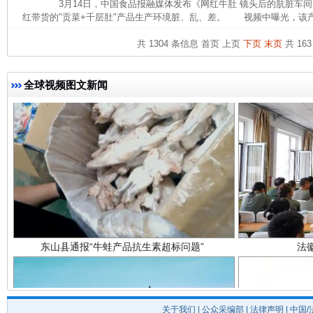
3月14日，中国食品报融媒体发布《网红牛肚 镜头后的肮脏车间
完善运行机制助力责任有效落实
一纸欠条
红带货的"贡菜+千层肚"产品生产环境脏、乱、差。 视频中曝光，该产
共 1304 条信息
首页
上页
下页
末页
共 163
全球视频图文新闻
东山县通报“牛蛙产品抗生素超标问题”
法
关于我们
|
公众采编部
|
法律声明
| 中国