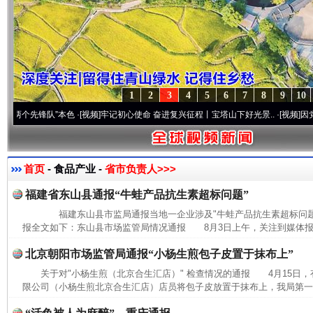
1
2
3
4
5
6
7
8
9
10
个先锋队”本色
·[视频]
牢记初心使命 奋进复兴征程丨宝塔山下好光景..
·[视频]
因党而生 
首页
- 食品产业 -
省市负责人>>>
福建省东山县通报“牛蛙产品抗生素超标问题”
福建东山县市监局通报当地一企业涉及"牛蛙产品抗生素超标问题
报全文如下：东山县市场监管局情况通报 8月3日上午，关注到媒体报道
北京朝阳市场监管局通报“小杨生煎包子皮置于抹布上”
关于对"小杨生煎（北京合生汇店）" 检查情况的通报 4月15日
限公司（小杨生煎北京合生汇店）店员将包子皮放置于抹布上，我局第一时