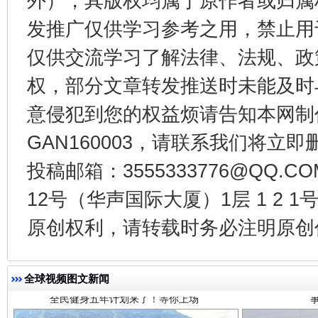
外），其版权均属于原作者或归属
受贿1.44亿！段成刚被判无期
从幼儿
发推广仅供学习参考之用，禁止用
仅供交流学习了解法律、法规、政
权，部分文章转发推送时未能及时
意侵犯到您的权益烦请告知本网制作采编
GAN160003，请联系我们将立即删
投稿邮箱：3555333776@QQ
12号（华声国际大厦）1层 1 2
全民健身五年计划来了！等你上场
原创权利，请转载时务必注明原创作
全球视频图文新闻