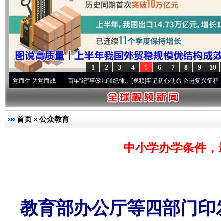
1
2
3
4
5
6
7
8
9
10
 为党而战——百年“纪”事⑧加强纪律..
·[视频]
牢记初心使命 奋进复兴征程丨“转折之城”激
首页
»
公众教育
中小学办学条件，最
教育部办公厅等四部门印