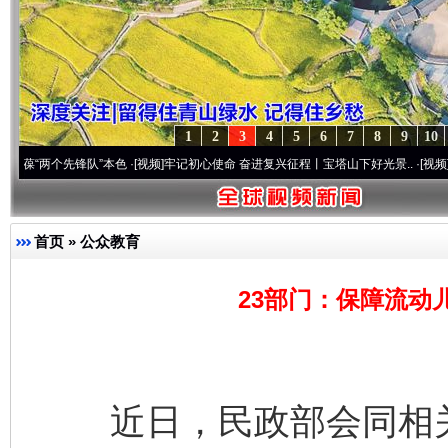
1
2
3
4
5
6
7
8
9
10
个先锋队”本色
·[视频]
牢记初心使命 奋进复兴征程丨宝塔山下好光景..
·[视频]
因党而生 
首页
»
公众教育
23部门：保障流动
近日，民政部会同相关