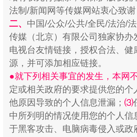
法制/新闻网等传媒网站衷心致谢
二、
中国/公众/公共/全民/法治
揭开“小金库”的免责幌子
传媒（北京）有限公司独家协办
电视台友情链接，授权合法、健
源，并可添加相应链接。
●就下列相关事宜的发生，本网
定或相关政府的要求提供您的个
他原因导致的个人信息泄漏；
⑶
中所列明的情况使用您的个人信
受贿1.44亿！段成刚被判无期
从幼儿
于黑客攻击、电脑病毒侵入或政