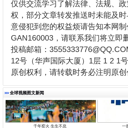
仅供交流学习了解法律、法规、政
权，部分文章转发推送时未能及时
东山县通报“牛蛙产品抗生素超标问题”
法
意侵犯到您的权益烦请告知本网制作采编
GAN160003，请联系我们将立即删
投稿邮箱：3555333776@QQ
12号（华声国际大厦）1层 1 2
原创权利，请转载时务必注明原创作
全球视频图文新闻
千年窑火 生生不息
一