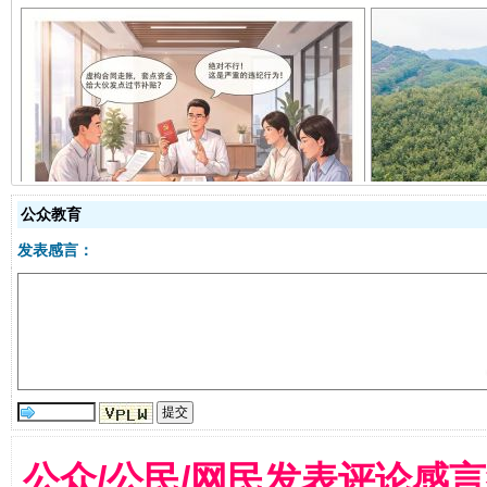
揭开“小金库”的免责幌子
公众教育
发表感言：
受贿1.44亿！段成刚被判无期
从幼儿
公众/公民/网民发表评论感