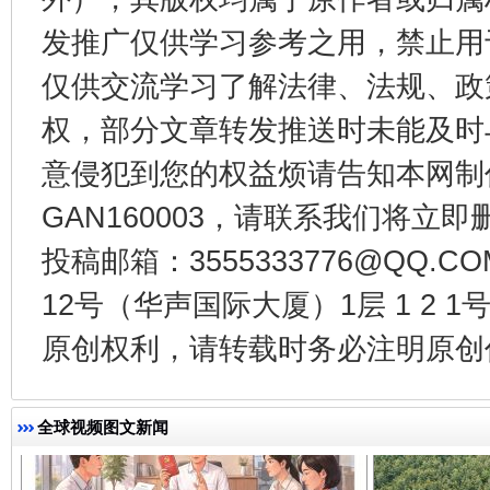
发推广仅供学习参考之用，禁止用
仅供交流学习了解法律、法规、政
权，部分文章转发推送时未能及时
意侵犯到您的权益烦请告知本网制作采编
千年窑火 生生不息
一
GAN160003，请联系我们将立即删
投稿邮箱：3555333776@QQ
12号（华声国际大厦）1层 1 2
原创权利，请转载时务必注明原创作
全球视频图文新闻
揭开“小金库”的免责幌子