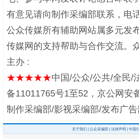
有意见请向制作采编部联系，电话：0
完善运行机制助力责任有效落实
一纸欠条
公众传媒所有辅助网站属多元发
传媒网的支持帮助与合作交流。
主办 :
★★★★★
中国/公众/公共/全民/
备11011765号1至52，京公网安备：
东山县通报“牛蛙产品抗生素超标问题”
法
制作采编部/影视采编部/发布广告
关于我们
|
公众采编部
|
法律声明
| 中国