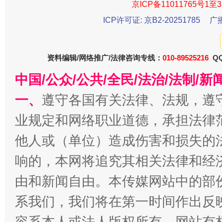
京ICP备11011765号1至3
ICP许可证: 京B2-20251785
广
资料编辑/网络推广/法律咨询专线：
010-89525216
QQ
千年窑火 生生不息
一
中国/公众/公共/全民/法治/法制/
一、
遵守各国有关法律、法规，遵
业规定和网络职业道德，承担法律
他人或（单位）造成伤害和损失的
响的，本网将追究其相关法律和经
由和新闻自由。本传媒网站中的部
揭开“小金库”的免责幌子
系我们，我们将在第一时间作出反
容系本人或法人版权所有，网站有