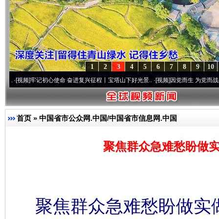
1
2
3
4
5
6
7
8
9
10
牢记初心使命 奋进复兴征程丨宝塔山下好光景..
·[视频]
因党而生 为党而战——百年“纪”
首页
»
中国省市公众网.中国/中国省市信息网.中国
聚焦群众急难愁盼做实
聚焦群众急难愁盼做实