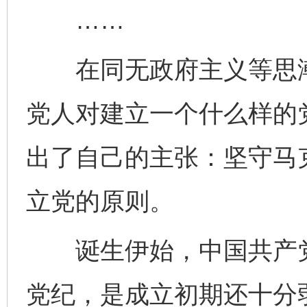
……
在同无政府主义等思潮
党人对建立一个什么样的
出了自己的主张：坚守马
立党的原则。
诞生伊始，中国共产党
党纪，是成立初期还十分