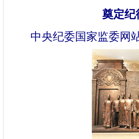
奠定纪
中央纪委国家监委网站