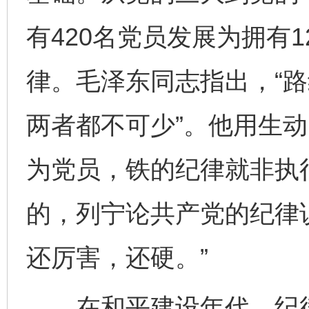
有420名党员发展为拥有
律。毛泽东同志指出，“路线
两者都不可少”。他用生动
为党员，铁的纪律就非执
的，列宁论共产党的纪律
还厉害，还硬。”
在和平建设年代，纪律