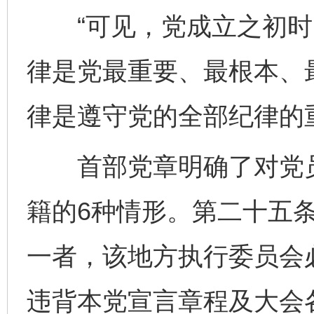
“可见，党成立之初时
律是党最重要、最根本、
律是遵守党的全部纪律的
首部党章明确了对党员
籍的6种情形。第二十五
一者，该地方执行委员会
违背本党宣言章程及大会