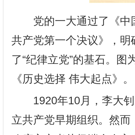
党的一大通过了《中国
共产党第一个决议》，明
了“纪律立党”的基石。图
《历史选择 伟大起点》。
1920年10月，李大
立共产党早期组织。然而