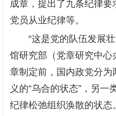
成章，提出了九条纪律要
党员从业纪律等。
“这是党的队伍发展壮大
馆研究部（党章研究中心
章制定前，国内政党分为
义的“乌合的状态”，另一
纪律松弛组织涣散的状态