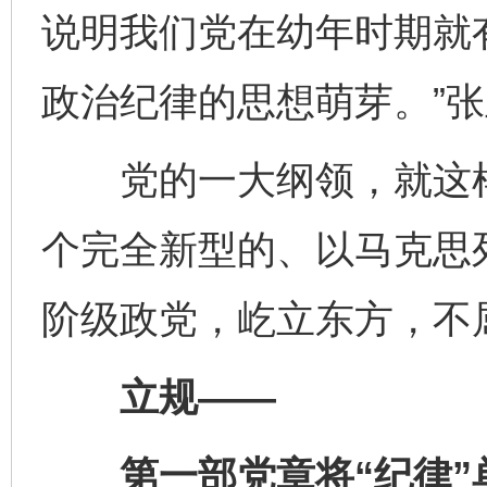
说明我们党在幼年时期就
政治纪律的思想萌芽。”
党的一大纲领，就这样埋
个完全新型的、以马克思
阶级政党，屹立东方，不
立规——
第一部党章将“纪律”