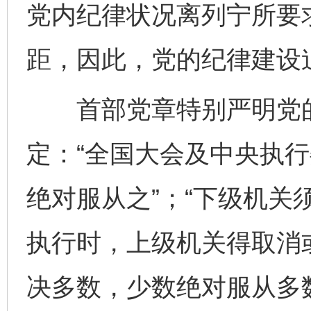
党内纪律状况离列宁所要
距，因此，党的纪律建设
首部党章特别严明党的
定：“全国大会及中央执
绝对服从之”；“下级机关
执行时，上级机关得取消或
决多数，少数绝对服从多