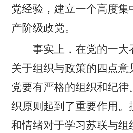
党经验，建立一个高度集
产阶级政党。
事实上，在党的一大召
关于组织与政策的四点意见
党要有严格的组织和纪律
织原则起到了重要作用。
和情绪对于学习苏联与组