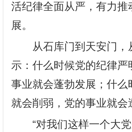
活纪律全面从严，有力推
展。
从石库门到天安门，从
示：什么时候党的纪律严
事业就会蓬勃发展；什么
就会削弱，党的事业就会
“对我们这样一个大党