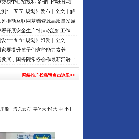
源交易中心招投标 多部门作出部署
测“十五五”规划》发布｜全文｜解
意见推动互联网基础资源高质量发展
署开展安全生产“打非治违”工作
设“十五五”规划》印发｜全文
国家要提升孩子们这些能力素养
使命 奋进复兴征程丨“转折之城”激荡..
·[视频]
牢记初心使命 奋进复兴征程丨红船起航处 
能发展，国务院常务会作最新部署⇒
网络推广投稿请点击这里>>
4 来源：
海关发布
字体大小[
大
中
小
]