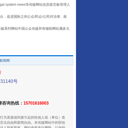
egal system news等传媒网站信息留言板管理人
让传统村落焕发生机
台，促进国际之间公众/民众/公民对法律、政
本传媒系列网站中国公众传媒所有辅助网站属多元
。
/新闻网
号
1140号
走走走！国家喊你健身啦
法律咨询热线：
15701616003
行为直接或间接引起的给他人或（单位）造
言论自由和新闻自由。本传媒网站中的部份
法人版权所有，网站有权先行撤除，以保护