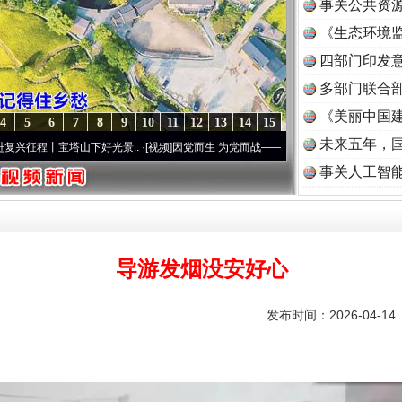
事关公共资
《生态环境监
读
四部门印发
多部门联合部
《美丽中国建
4
5
6
7
8
9
10
11
12
13
14
15
未来五年，
塔山下好光景..
·[视频]
因党而生 为党而战——百年“纪”事⑧加强纪律..
·[视频]
牢记初心
事关人工智
导游发烟没安好心
发布时间：2026-04-1