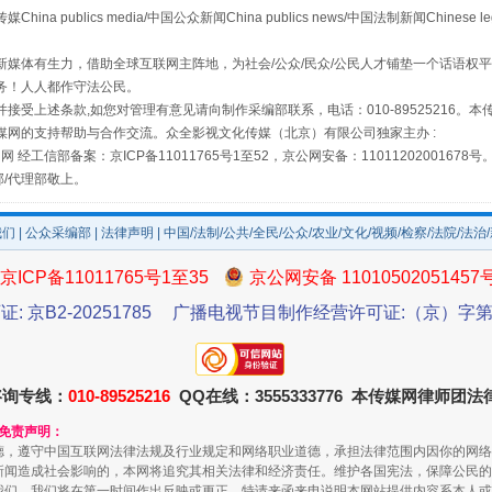
publics media/中国公众新闻China publics news/中国法制新闻Chinese l
场
事关残疾人未来5年
媒体有生力，借助全球互联网主阵地，为社会/公众/民众/公民人才铺垫一个话语权平
务！人人都作守法公民。
接受上述条款,如您对管理有意见请向制作采编部联系，电话：010-89525216。
媒网的支持帮助与合作交流。众全影视文化传媒（北京）有限公司独家主办 :
网 经工信部备案：京ICP备11011765号1至52，京公网安备：11011202001678号
部/代理部敬上。
我们
|
公众采编部
|
法律声明
| 中国/法制/公共/全民/公众/农业/文化/视频/检察/法院/法治
京ICP备11011765号1至35
京公网安备 11010502051457
证: 京B2-20251785
广播电视节目制作经营许可证:（京）字第3
规模最大的光氢储一体化项目
咨询专线：
010-89525216
QQ在线：3555333776 本传媒网律师团
和免责声明：
德，遵守中国互联网法律法规及行业规定和网络职业道德，承担法律范围内因你的网络
新闻造成社会影响的，本网将追究其相关法律和经济责任。维护各国宪法，保障公民的
我们，我们将在第一时间作出反映或更正。特请来函来电说明本网站提供内容系本人或