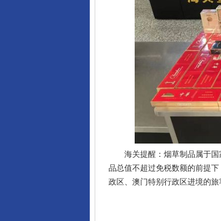
完善运行机制助力责任有效落
海关提醒：烟草制品属于国家
东山县通报“牛蛙产品抗生素超标问
品总值不超过免税数额的前提下，
政区、澳门特别行政区进境的旅客