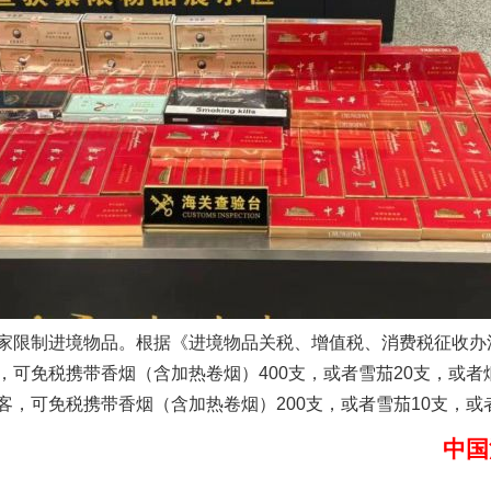
实
一纸欠条伤亲情 巡回调解促和解..
限制进境物品。根据《进境物品关税、增值税、消费税征收办
题”
法徽映军营 权益有保障
可免税携带香烟（含加热卷烟）400支，或者雪茄20支，或者
，可免税携带香烟（含加热卷烟）200支，或者雪茄10支，或者
中国