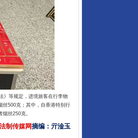
行业协会接连发公告
法》等规定，进境旅客在行李物
让核能赋能千行百业
烟丝500克；其中，自香港特别行
烟丝250克。
法制传媒网
摘编
：
亓淦玉