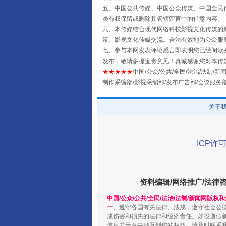
五、中国公共传媒、中国公众传媒、中国全民传媒China 
全民健身五年计划来了！等你上
员有权保留或删除其管辖留言中的任意内容。
六、本传媒结合现代网络科技影视文化传媒的新
策、影视文化传媒交流。合法有效地为公众服
七、参与本网发表评论感言即表明您已经阅读并
发布，敬请多提宝贵意见！真诚感谢您对本传
★★★★★
中国/公众/公共/全民/法治/法制/新闻
制作采编部/影视采编部/发布广告部/会议服务
关于
ICP许可
阿坝州三大球赛在茂县开幕
资料编辑/网络推广/法律
中国/公众/公共/全民/法治/法制/新闻网版权
一、
遵守各国有关法律、法规，遵守社会公
成伤害和损失的法律和经济责任。如投递假
信息若无意中涉及到您的权益，请及时联系