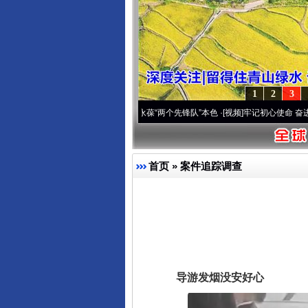
1
2
3
刻改变雪域高原..
·[视频]
永葆“两个先锋队”本色
·[视频]
牢记初心使命 奋进复兴征程丨宝
首页
»
案件追踪调查
导游发烟没安好心