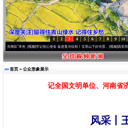
1
2
3
4
5
6
7
8
9
10
”本色
·[视频]
牢记初心使命 奋进复兴征程丨宝塔山下好光景..
·[视频]
因党而生 为党而战
首页
»
公众形象展示
记全国文明单位、河南省
风采丨