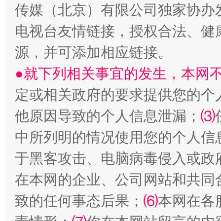
传媒（北京）有限公司独家协办
电视台友情链接，授权合法、健
源，并可添加相应链接。
●就下列相关事宜的发生，本网
揭开“小金库”的免责幌子
定或相关政府的要求提供您的个
他原因导致的个人信息泄漏；
⑶
中所列明的情况使用您的个人信
于黑客攻击、电脑病毒侵入或政
在本网的企业、公司网站和共同
致的任何事态后果；
⑹
本网在各
受贿1.44亿！段成刚被判无期
从幼儿