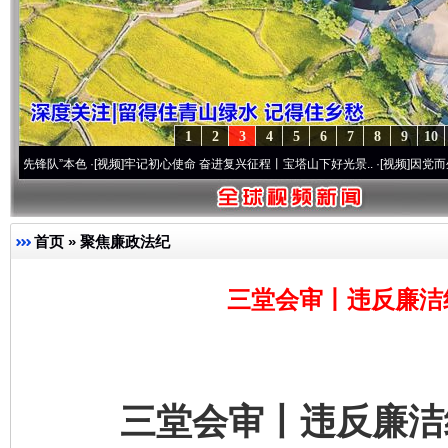
1
2
3
4
5
6
7
8
9
10
”本色
·[视频]
牢记初心使命 奋进复兴征程丨宝塔山下好光景..
·[视频]
因党而生 为党而战
首页
»
聚焦廉政法纪
三堂会审丨违反廉洁
三堂会审丨违反廉洁纪