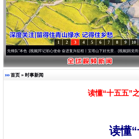
1
2
3
4
5
6
7
8
9
10
”本色
·[视频]
牢记初心使命 奋进复兴征程丨宝塔山下好光景..
·[视频]
因党而生 为党而战
首页
»
时事新闻
读懂“十五五”
读懂“