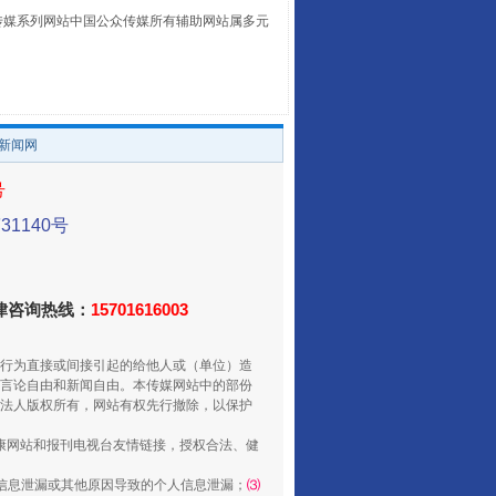
本传媒系列网站中国公众传媒所有辅助网站属多元
。
/新闻网
号
1140号
走走走！国家喊你健身啦
法律咨询热线：
15701616003
行为直接或间接引起的给他人或（单位）造
言论自由和新闻自由。本传媒网站中的部份
法人版权所有，网站有权先行撤除，以保护
健康网站和报刊电视台友情链接，授权合法、健
信息泄漏或其他原因导致的个人信息泄漏；
⑶