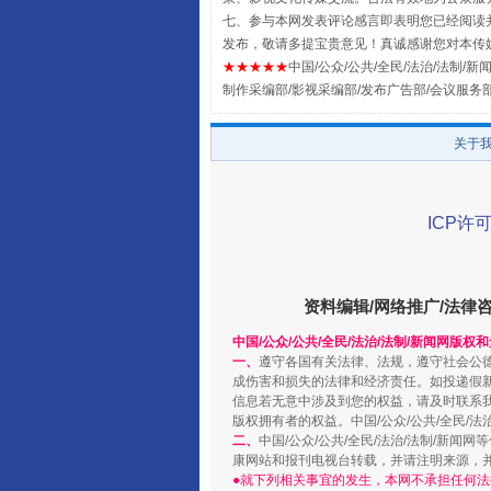
七、参与本网发表评论感言即表明您已经阅读并
发布，敬请多提宝贵意见！真诚感谢您对本传
★★★★★
中国/公众/公共/全民/法治/法制/新闻
制作采编部/影视采编部/发布广告部/会议服务
关于
ICP许可
阿坝州三大球赛在茂县开幕
资料编辑/网络推广/法律
中国/公众/公共/全民/法治/法制/新闻网版权
一、
遵守各国有关法律、法规，遵守社会公
成伤害和损失的法律和经济责任。如投递假
信息若无意中涉及到您的权益，请及时联系
版权拥有者的权益。中国/公众/公共/全民/法
二、
中国/公众/公共/全民/法治/法制/
康网站和报刊电视台转载，并请注明来源，
●就下列相关事宜的发生，本网不承担任何法