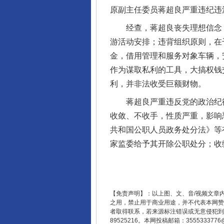
完善运行机制助力责任有效落
原副主任委员蒋超良严重违纪违
经查，蒋超良丧失理想信念，
游活动安排；违背组织原则，在
金，借用管理和服务对象车辆，
作为谋取私利的工具，大搞权钱
利，并非法收受巨额财物。
蒋超良严重违反党的政治纪律
收敛、不收手，性质严重，影响
共和国公职人员政务处分法》等
东山县通报“牛蛙产品抗生素超标问
家监委给予其开除公职处分；收
【免责声明】：以上图、文、音/视频文章
之用，禁止用于商业用途，并不代表本网赞
者取得联系，若来源标注错误或无意侵犯到您的
89525216。本网投稿邮箱：355533