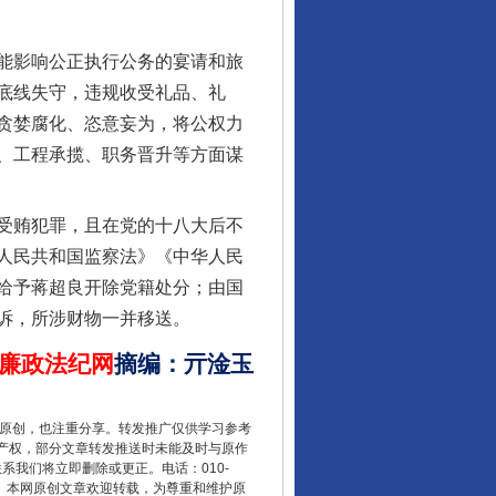
行业协会接连发公告
能影响公正执行公务的宴请和旅
底线失守，违规收受礼品、礼
贪婪腐化、恣意妄为，将公权力
、工程承揽、职务晋升等方面谋
受贿犯罪，且在党的十八大后不
人民共和国监察法》《中华人民
给予蒋超良开除党籍处分；由国
让核能赋能千行百业
诉，所涉财物一并移送。
廉政法纪网
摘编
：
亓淦玉
重原创，也注重分享。转发推广仅供学习参考
产权，部分文章转发推送时未能及时与原作
联系我们将立即删除或更正。电话：010-
2 1号。本网原创文章欢迎转载，为尊重和维护原