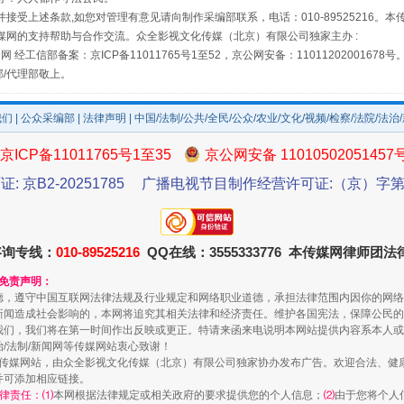
接受上述条款,如您对管理有意见请向制作采编部联系，电话：010-89525216。
媒网的支持帮助与合作交流。众全影视文化传媒（北京）有限公司独家主办 :
网 经工信部备案：京ICP备11011765号1至52，京公网安备：11011202001678号
部/代理部敬上。
我们
|
公众采编部
|
法律声明
| 中国/法制/公共/全民/公众/农业/文化/视频/检察/法院/法治
京ICP备11011765号1至35
京公网安备 11010502051457
证: 京B2-20251785
广播电视节目制作经营许可证:（京）字第3
规模最大的光氢储一体化项目
咨询专线：
010-89525216
QQ在线：3555333776 本传媒网律师团
和免责声明：
德，遵守中国互联网法律法规及行业规定和网络职业道德，承担法律范围内因你的网络
新闻造成社会影响的，本网将追究其相关法律和经济责任。维护各国宪法，保障公民的
我们，我们将在第一时间作出反映或更正。特请来函来电说明本网站提供内容系本人或
治/法制/新闻网等传媒网站衷心致谢！
新闻网等传媒网站，由众全影视文化传媒（北京）有限公司独家协办发布广告。欢迎合法、
并可添加相应链接。
律责任：⑴
本网根据法律规定或相关政府的要求提供您的个人信息；
⑵
由于您将个人