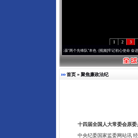
1
2
3
年 深刻改变雪域高原..
·[视频]
永葆“两个先锋队”本色
·[视频]
牢记初心使命 奋进复兴征程
首页
»
聚焦廉政法纪
十四届全国人大常委会原委员
中央纪委国家监委网站讯 经