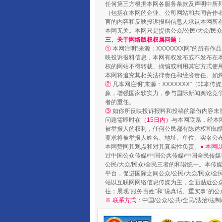
任何第三方根据本网各服务条款及声明中所
（包括在本网的企业、公司网站和共同合作
言的内容和反映投诉报料信息人承认本网所
本网无关。本网只是提供公众/公民/大众/
国家大学科技园优化重塑工作
三、关于网络版权权属问题：
①
本网注明“来源：XXXXXXX网”的所有
映投诉报料信息，本网有权发布或不发布在
权的网站不得转载、摘编或利用其它方式使用
本网将追究其相关法律责任和经济责任。如
②
凡本网注明“来源：XXXXXXX”（非
象，增强国家软实力，参与国际新闻舆论竞争
者的重任。
③
如你所反映投诉报料和投稿的部份内容未
问题需即时在
（15日内）
与本网联系，经本
被举报人的权利，任何公民都有陈述权和知
要求将被举报人姓名、地址、单位、实名公布
本网赞同其观点和对其真实性负责。
● 本
过中国公众传媒/中国公共传媒/中国全民传媒
公民/大众/民众/全民三者的和谐统一。本传
扯下公款旅游的“隐身衣”
平台，促进国际之间公众/公民/大众/民众/
站以互联网网络信息传媒为主，全面贴近公众/
往；展现“服务百姓”和“说真话、重实事”的公
※ 联系方式：
中国/公众/公共/全民/法治/