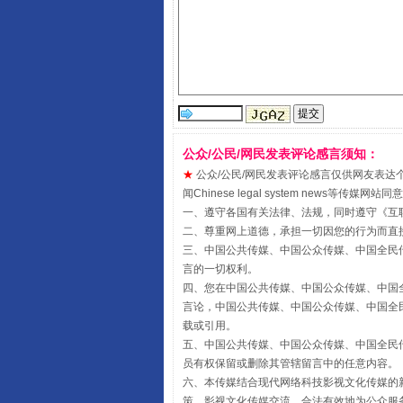
公众/公民/网民发表评论感言须知：
受贿1.44亿！段成刚被判无期
★
公众/公民/网民发表评论感言仅供网友表达个人看法
闻Chinese legal system new
一、遵守各国有关法律、法规，同时遵守《
互
二、尊重网上道德，承担一切因您的行为而直
三、中国公共传媒、中国公众传媒、中国全民传媒China 
言的一切权利。
四、您在中国公共传媒、中国公众传媒、中国全民传媒Chin
言论，中国公共传媒、中国公众传媒、中国全民传媒China
载或引用。
五、中国公共传媒、中国公众传媒、中国全民传媒China 
员有权保留或删除其管辖留言中的任意内容。
六、本传媒结合现代网络科技影视文化传媒的新
全民健身五年计划来了！等你上
策、影视文化传媒交流。合法有效地为公众服