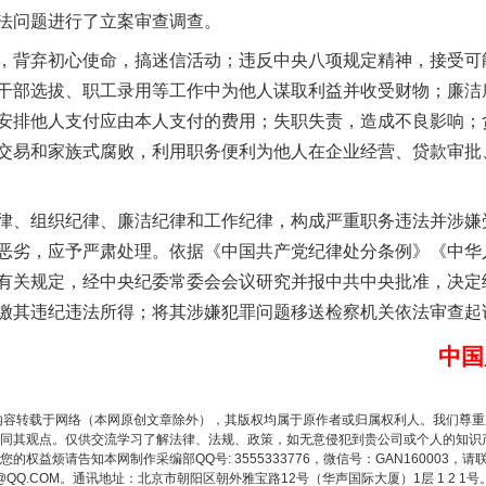
实
一纸欠条伤亲情 巡回调解促和解..
法问题进行了立案审查调查。
背弃初心使命，搞迷信活动；违反中央八项规定精神，接受可
干部选拔、职工录用等工作中为他人谋取利益并收受财物；廉洁
安排他人支付应由本人支付的费用；失职失责，造成不良影响；
交易和家族式腐败，利用职务便利为他人在企业经营、贷款审批
、组织纪律、廉洁纪律和工作纪律，构成严重职务违法并涉嫌
恶劣，应予严肃处理。依据《中国共产党纪律处分条例》《中华
有关规定，经中央纪委常委会会议研究并报中共中央批准，决定
题”
法徽映军营 权益有保障
缴其违纪违法所得；将其涉嫌犯罪问题移送检察机关依法审查起
中国
内容转载于网络（本网原创文章除外），其版权均属于原作者或归属权利人。我们尊
同其观点。仅供交流学习了解法律、法规、政策，如无意侵犯到贵公司或个人的知识
权益烦请告知本网制作采编部QQ号: 3555333776，微信号：GAN160003，请
3776@QQ.COM。通讯地址：北京市朝阳区朝外雅宝路12号（华声国际大厦）1层 1 