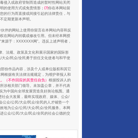
毒侵入或政府管制而造成的暂时性网站关闭
明的使用方式或免责情形；
⑺
你在本网站留
您的行为而直接或间接引起的法律责任，与
将不定期更新本声明。
山西：不断增强治理腐败综合效能
合作伙伴的网站上使用你留言在本网站内容和反
权在网站内转载或修改引用。但未经本网授
源于：XXXXXXX网”。违反上述声明者，
法律、法规、政策及文化和展示国家的国际形
大众/民众/全民勇于担任文化使者与和平使
的部份作品内容，涉及个人或单位版权和其它
本网根据有关法律法规规定，为维护举报人和
认。（不作回应的其责任自负）
根据投诉人的
至所涉相关部门领导。未加盖公章，并不代表
督，实为中国向全球发展营造良好舆论氛围。通
促进社会大发展，最终实现政府、媒体、公众/
公众/公民/大众/民众/全民的人才铺垫一个
养老服务师职业资格制度暂行规定
地为公众/公民/大众/民众/全民服务。本网
进公众/公民/大众/民众/全民的社会公德的交