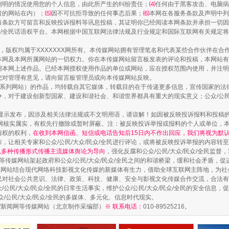
列明的情况使用您的个人信息，由此所产生的纠纷责任；
⑷
任何由于黑客攻击、电脑病
者的网站在内）；
⑸
因不可抗拒导致的任何事态后果；
⑹
本网在各服务条款及声明中列
有条款方可留言和反映投诉报料等讯息投稿，其证明你已经阅读本网条款并承担一切因
民众/全民话语权平台。本网根据中国互联网法律法规及行业规定和国际互联网有关规定
镜头丨大暑三秋近
作品，版权均属于XXXXXXX网所有。本传媒网站拥有管理笔名和代表某些合作伙伴在
本网及本网所属网站的一切权力。你在本传媒网站留言板发表的评论和投稿，本网站有
本网上述作品。已经本网授权使用作品的单位或网站，应在授权范围内使用，并注明“来
您对管理有意见，请向留言板管理员或向本传媒网站反映。
本传媒系列网站）的作品，均转载自其它媒体，转载目的在于传递更多信息，宣传国家的
，对于建设创新型国家、建设和谐社会、和谐世界都具有重大的现实意义；公众/公民/
显示发布，因涉及相关法律法规或不文明用语，请谅解！如因被反映投诉报料和投稿
网核实属实，有权先行撤除或暂时屏蔽。注：被反映投诉举报或报料的个人或单位，
情权的权利，
在收到本网信函、短信或电话告知后15日内不作出回应，我们将视为默
，让相关专家和公众/公民/大众/民众/全民进行评论，或将被反映投诉举报的内容转
网以多种传播形式传播主流媒体舆论为导向
，强化反腐和公众/公民/大众/民众/全民监
等传媒网站架起政府和公众/公民/大众/民众/全民之间的和谐桥梁，缓和社会矛盾，
媒网站结合现代网络科技影视文化传媒的新媒体有生力，借助全球互联网主阵地，为社会
如何以同查同治破解风腐交织难题
全民对社会公共意识、法律、政策、科技、健康、安全与影视文化传媒合作交流，合法有效
公民/大众/民众/全民的日常生活事实，维护公众/公民/大众/民众/全民的安全信息，促
众/公民/大众/民众/全民的多媒体、多元化、信息时代现实。
法制/新闻网等传媒网站（北京制作采编部）
※ 联系电话：
010-89525216。