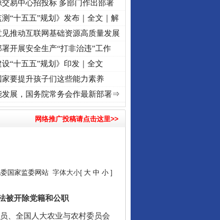
源交易中心招投标 多部门作出部署
测“十五五”规划》发布｜全文｜解
意见推动互联网基础资源高质量发展
署开展安全生产“打非治违”工作
设“十五五”规划》印发｜全文
国家要提升孩子们这些能力素养
初心使命 奋进复兴征程丨“转折之城”激荡..
·[视频]
牢记初心使命 奋进复兴征程丨红船起
能发展，国务院常务会作最新部署⇒
网络推广投稿请点击这里>>
纪委国家监委网站
字体大小[
大
中
小
]
法被开除党籍和公职
员、全国人大农业与农村委员会