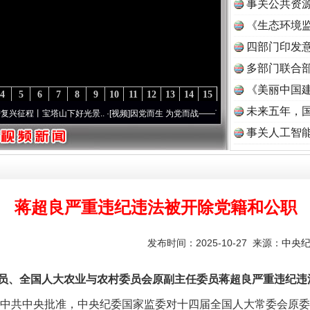
事关公共资
《生态环境监
读
四部门印发
多部门联合部
《美丽中国建
4
5
6
7
8
9
10
11
12
13
14
15
未来五年，
丨宝塔山下好光景..
·[视频]
因党而生 为党而战——百年“纪”事⑧加强纪律..
·[视频]
牢记
事关人工智
蒋超良严重违纪违法被开除党籍和公职
发布时间：2025-10-27 来源：
中央
、全国人大农业与农村委员会原副主任委员蒋超良严重违纪违
中共中央批准，中央纪委国家监委对十四届全国人大常委会原委