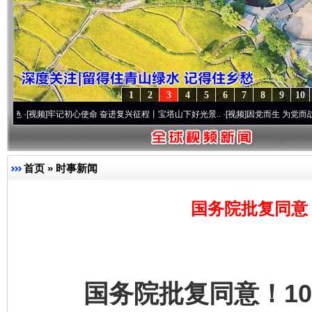
1
2
3
4
5
6
7
8
9
10
牢记初心使命 奋进复兴征程丨宝塔山下好光景..
·[视频]
因党而生 为党而战——百年“纪
首页
»
时事新闻
国务院批复同意
国务院批复同意！10