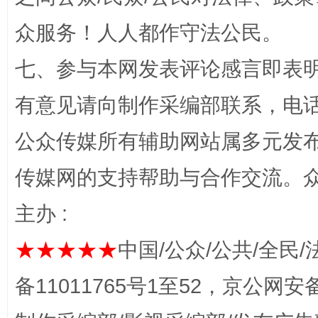
众服务！人人都作守法公民。
七、参与本网发表评论感言即表明
有意见请向制作采编部联系，电话：0
完善运行机制助力责任有效落实
一纸欠条
公众传媒所有辅助网站属多元发
传媒网的支持帮助与合作交流。
主办 :
★★★★★
中国/公众/公共/全民/
备11011765号1至52，京公网安备：
东山县通报“牛蛙产品抗生素超标问题”
法