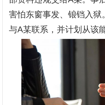
害怕东窗事发、锒铛入狱
与A某联系，并计划从该