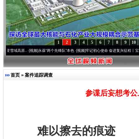
1
2
3
4
5
6
7
8
9
10
高原..
·[视频]
永葆“两个先锋队”本色
·[视频]
牢记初心使命 奋进复兴征程丨宝塔山下好光
首页
»
案件追踪调查
参谍后妄想考公
难以擦去的痕迹