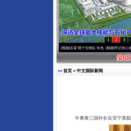
1
2
3
周年 深刻改变雪域高原..
·[视频]
永葆“两个先锋队”本色
·[视频]
牢记初心使命 奋进复兴
首页
»
中文国际新闻
中柬泰三国外长在安宁茶叙