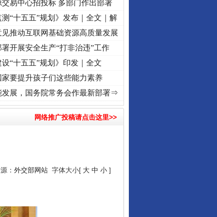
源交易中心招投标 多部门作出部署
测“十五五”规划》发布｜全文｜解
意见推动互联网基础资源高质量发展
署开展安全生产“打非治违”工作
设“十五五”规划》印发｜全文
国家要提升孩子们这些能力素养
牢记初心使命 奋进复兴征程丨“转折之城”激荡..
·[视频]
牢记初心使命 奋进复兴征程丨红船
能发展，国务院常务会作最新部署⇒
网络推广投稿请点击这里>>
来源：
外交部网站
字体大小[
大
中
小
]