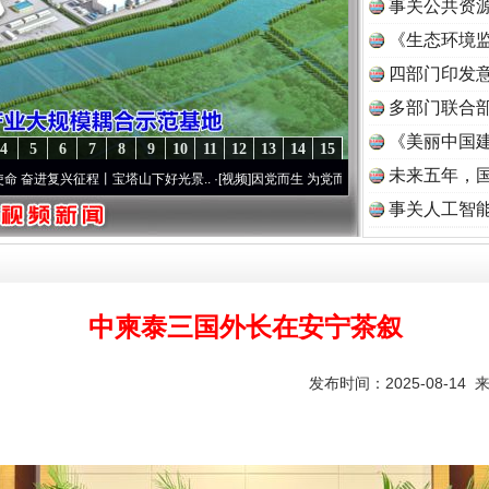
事关公共资
《生态环境监
读
四部门印发
多部门联合部
《美丽中国建
4
5
6
7
8
9
10
11
12
13
14
15
未来五年，
征程丨宝塔山下好光景..
·[视频]
因党而生 为党而战——百年“纪”事⑧加强纪律..
·[视频]
事关人工智
中柬泰三国外长在安宁茶叙
发布时间：2025-08-14 