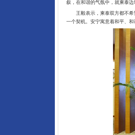
叙，在和谐的气氛中，就柬泰边
王毅表示，柬泰双方都不希望
一个契机。安宁寓意着和平、和