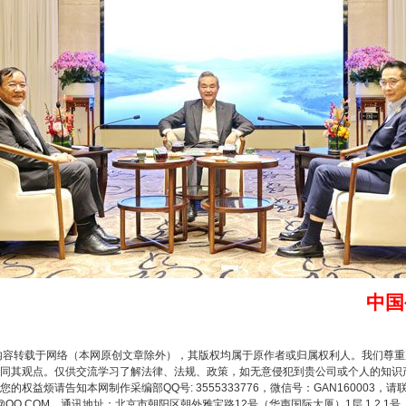
实
一纸欠条伤亲情 巡回调解促和解..
题”
法徽映军营 权益有保障
中国
内容转载于网络（本网原创文章除外），其版权均属于原作者或归属权利人。我们尊
同其观点。仅供交流学习了解法律、法规、政策，如无意侵犯到贵公司或个人的知识
权益烦请告知本网制作采编部QQ号: 3555333776，微信号：GAN160003，请
3776@QQ.COM。通讯地址：北京市朝阳区朝外雅宝路12号（华声国际大厦）1层 1 