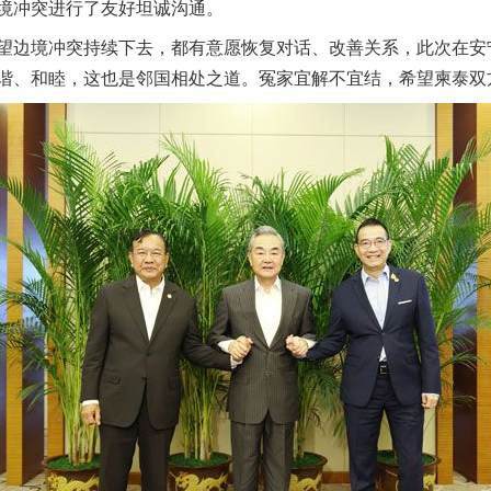
境冲突进行了友好坦诚沟通。
边境冲突持续下去，都有意愿恢复对话、改善关系，此次在安
谐、和睦，这也是邻国相处之道。冤家宜解不宜结，希望柬泰双方