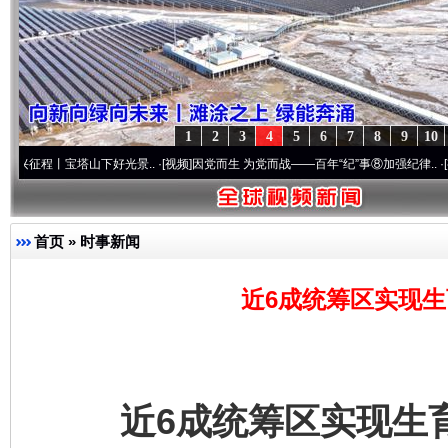
1
2
3
4
5
6
7
8
9
10
宝塔山下好光景..
·[视频]
因党而生 为党而战——百年“纪”事⑧加强纪律..
·[视频]
牢记初
首页
»
时事新闻
近6成统筹区实现生
近6成统筹区实现生育