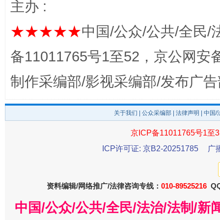
主办 :
★★★★★
中国/公众/公共/全民/
千年窑火 生生不息
一
备11011765号1至52，京公网安备：
制作采编部/影视采编部/发布广告
关于我们
|
公众采编部
|
法律声明
| 中国
京ICP备11011765号1至3
ICP许可证: 京B2-20251785
广
揭开“小金库”的免责幌子
资料编辑/网络推广/法律咨询专线：
010-89525216
QQ
中国/公众/公共/全民/法治/法制/