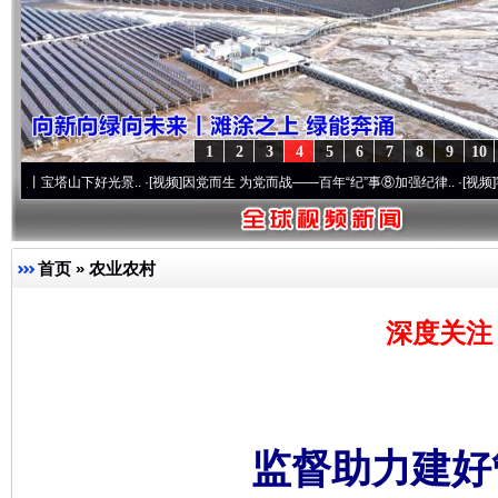
1
2
3
4
5
6
7
8
9
10
下好光景..
·[视频]
因党而生 为党而战——百年“纪”事⑧加强纪律..
·[视频]
牢记初心使命 
首页
»
农业农村
深度关注
监督助力建好