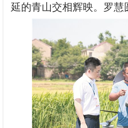
延的青山交相辉映。罗慧圆